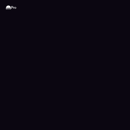
Kraken
Pro