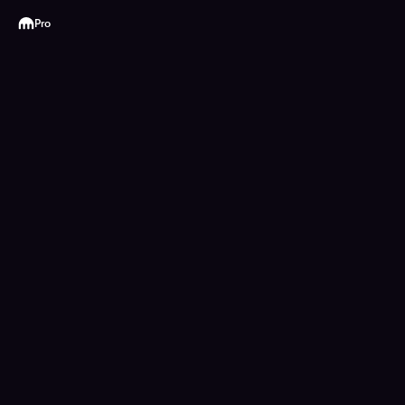
Kraken
Pro