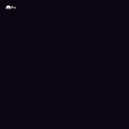
Kraken
Pro