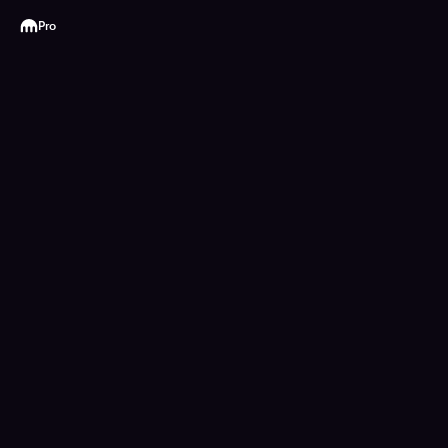
Kraken
Pro