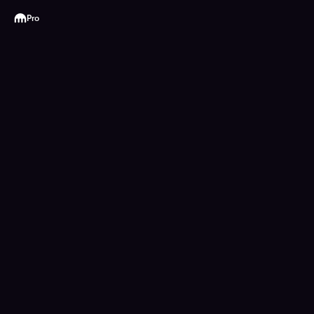
Kraken
Pro