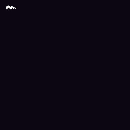
Kraken
Pro