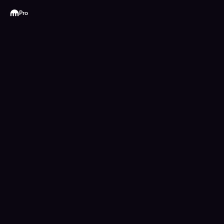
Kraken
Pro