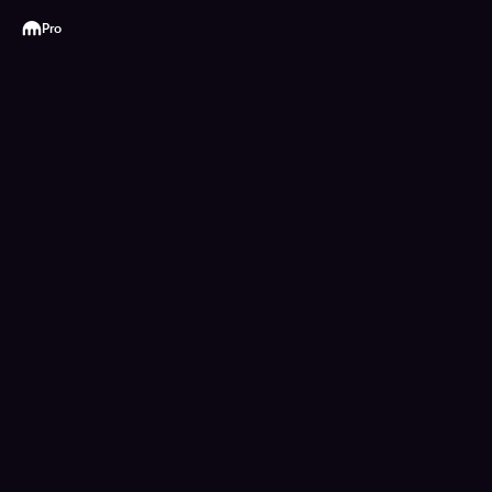
Kraken
Pro