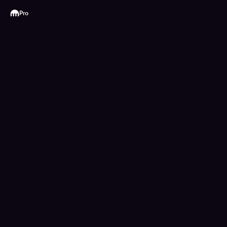
Kraken
Pro