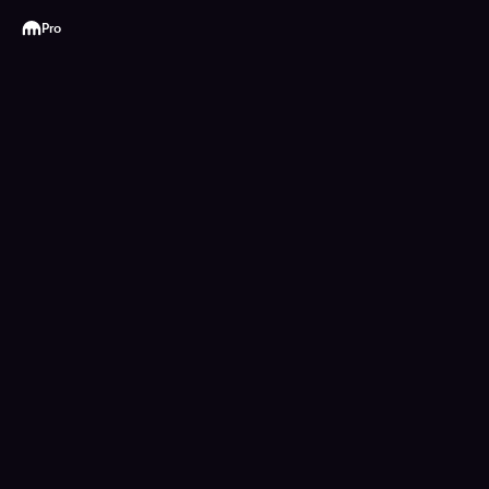
Kraken
Pro