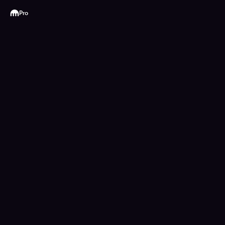
Kraken
Pro