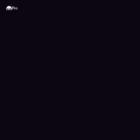
Kraken
Pro