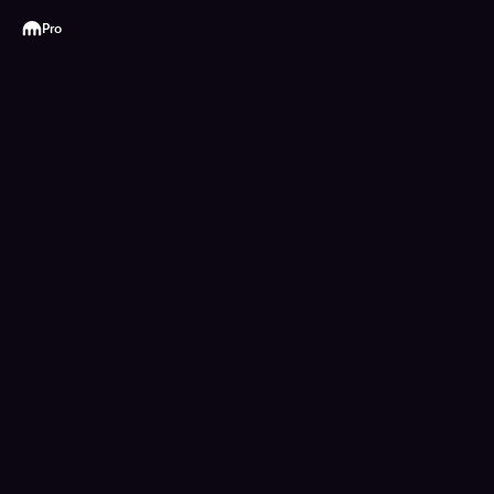
Kraken
Pro