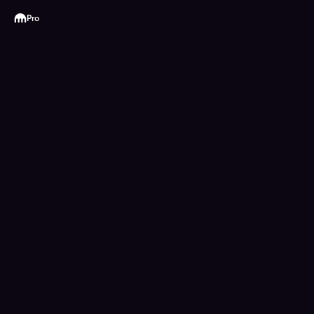
Kraken
Pro