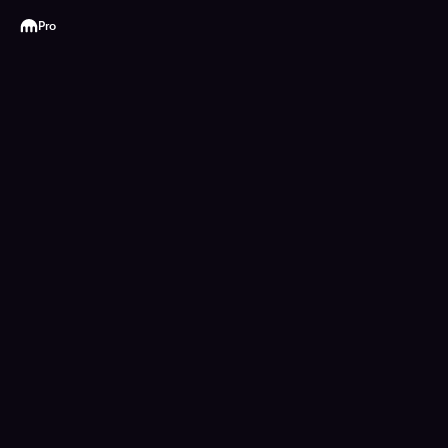
Kraken
Pro