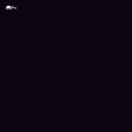
Kraken
Pro