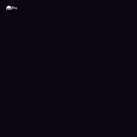
Kraken
Pro