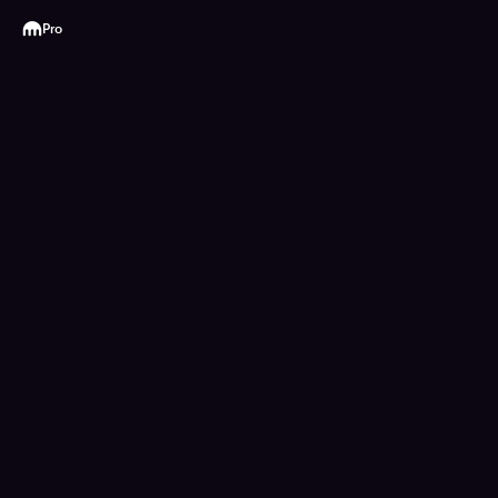
Kraken
Pro