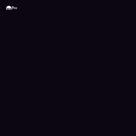
Kraken
Pro