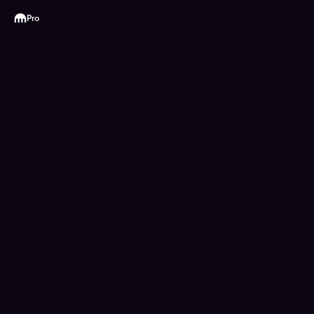
Kraken
Pro