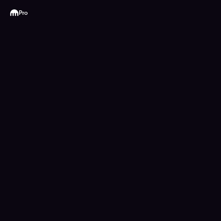
Kraken
Pro