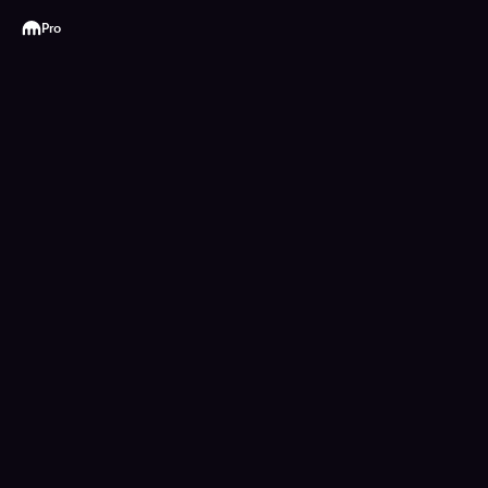
Kraken
Pro