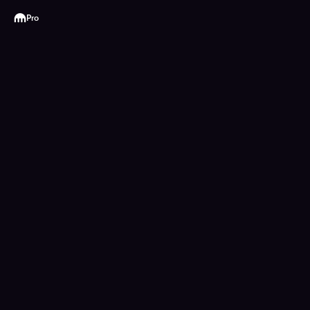
Kraken
Pro