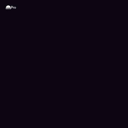
Kraken
Pro