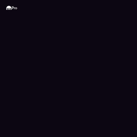
Kraken
Pro