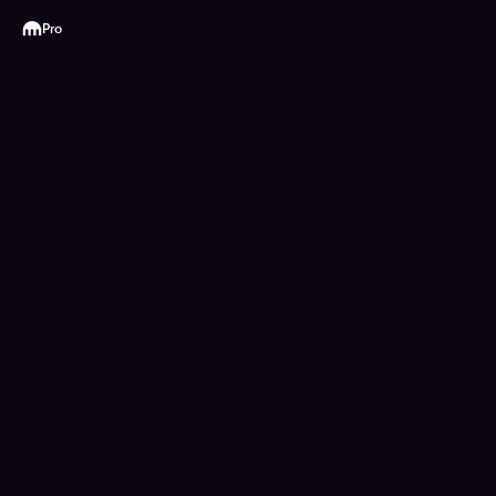
Kraken
Pro