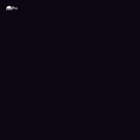
Kraken
Pro