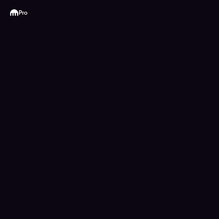
Kraken
Pro