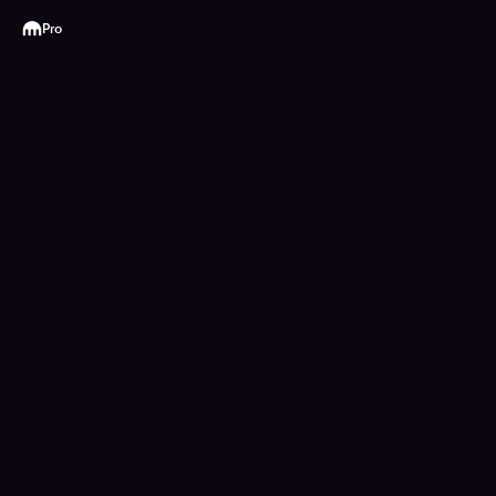
Kraken
Pro