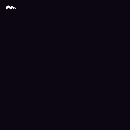
Kraken
Pro