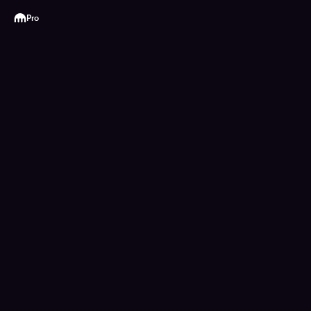
Kraken
Pro