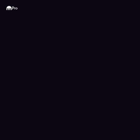
Kraken
Pro