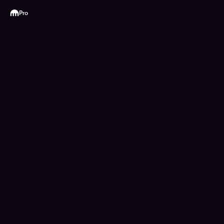
Kraken
Pro