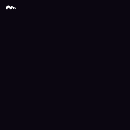
Kraken
Pro