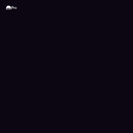
Kraken
Pro