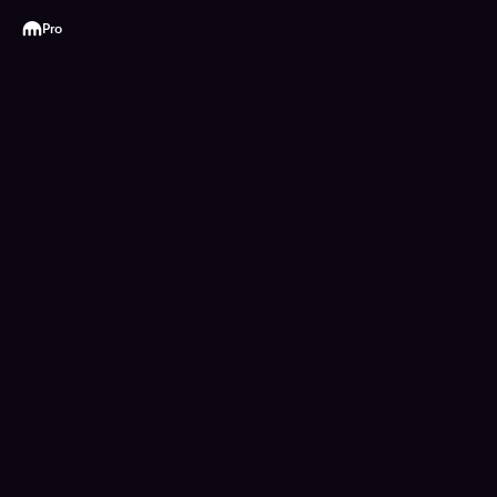
Kraken
Pro