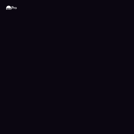
Kraken
Pro