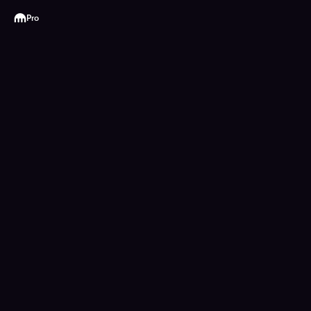
Kraken
Pro