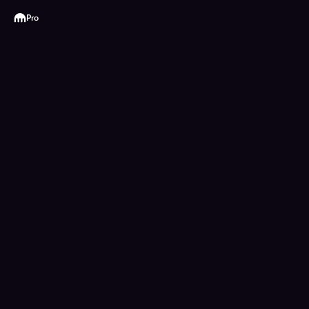
Kraken
Pro