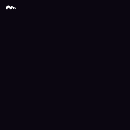
Kraken
Pro