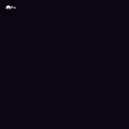
Kraken
Pro