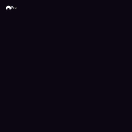
Kraken
Pro