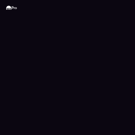
Kraken
Pro