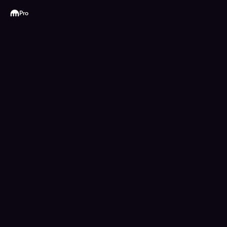
Kraken
Pro