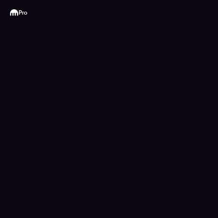
Kraken
Pro