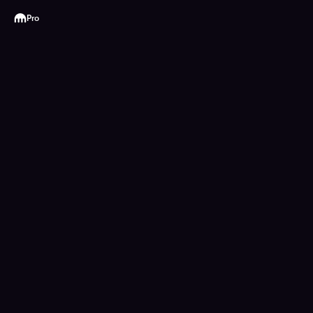
Kraken
Pro