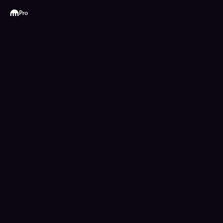
Kraken
Pro