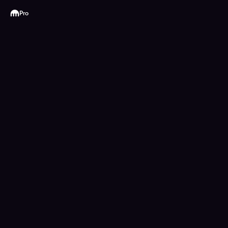
Kraken
Pro