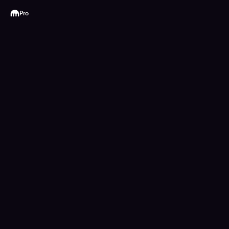
Kraken
Pro