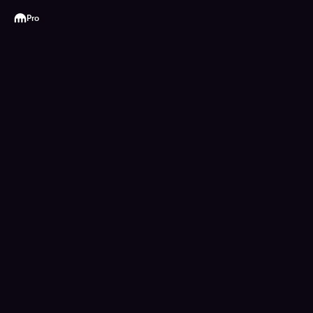
Kraken
Pro